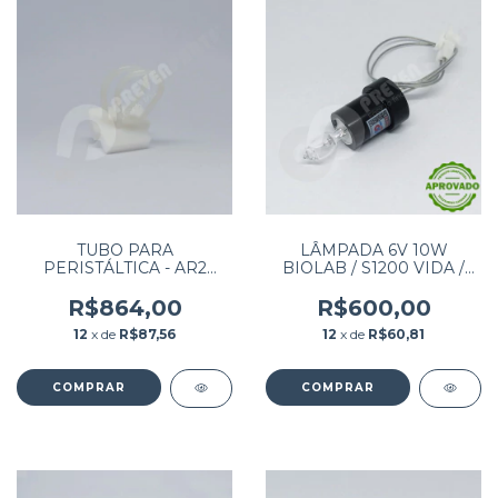
TUBO PARA
LÂMPADA 6V 10W
PERISTÁLTICA - AR2
BIOLAB / S1200 VIDA /
A001 PARA AVL 9180
VIDA S2800 / AS120
PAT: 12549 N/S 13102
R$864,00
R$600,00
12
x de
R$87,56
12
x de
R$60,81