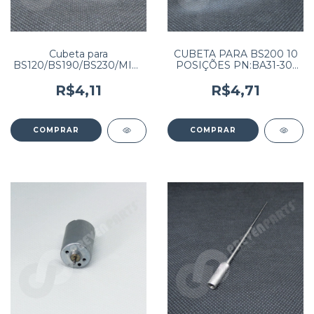
Cubeta para
CUBETA PARA BS200 10
BS120/BS190/BS230/MIKOV
POSIÇÕES PN:BA31-30-
LITE BIOCLIN 2000 (valor
41635 (Preço por unidade)
unitário) (PEDIDO
(PEDIDO MÍNIMO 100
R$4,11
R$4,71
MÍNIMO 100 UNIDADES)
UNIDADES)