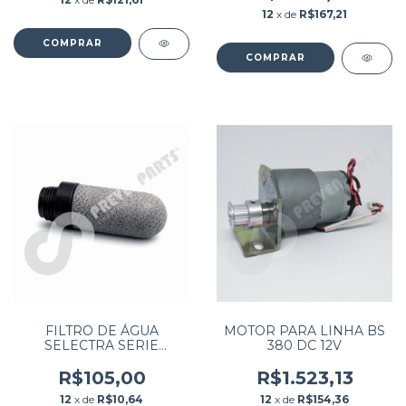
12
x de
R$167,21
FILTRO DE ÁGUA
MOTOR PARA LINHA BS
SELECTRA SERIE
380 DC 12V
E/FLEXOR EB200/PRO M
R$105,00
R$1.523,13
12
x de
R$10,64
12
x de
R$154,36