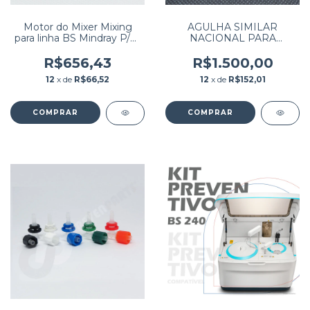
Motor do Mixer Mixing
AGULHA SIMILAR
para linha BS Mindray P/N:
NACIONAL PARA
WRF-130CH-08440 / 801-
EQUIPAMENTO A-15 / A-
BA10-00023-00
25
R$656,43
R$1.500,00
12
x de
R$66,52
12
x de
R$152,01