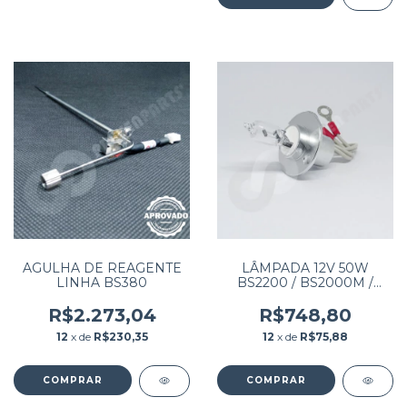
AGULHA DE REAGENTE
LÂMPADA 12V 50W
LINHA BS380
BS2200 / BS2000M /
BS2200M / BS2600M /
BS2800M
R$2.273,04
R$748,80
12
x de
R$230,35
12
x de
R$75,88