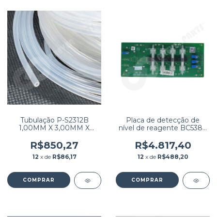
Tubulação P-S2312B
Placa de detecção de
1,00MM X 3,00MM X
nível de reagente BC5380
1,00MM SILICONE PARA
/ HEMATOCLIN 5.4 PN:
ERBA XL200/XL640 E
0500-000429-00
R$850,27
R$4.817,40
KOVALENT LINHA
12
x de
R$86,17
12
x de
R$488,20
RESPONSE