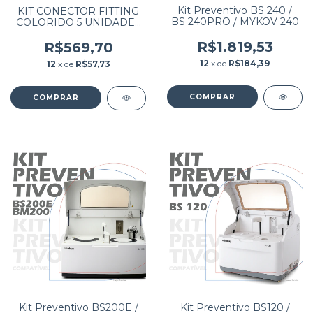
Kit Preventivo BS 240 /
KIT CONECTOR FITTING
BS 240PRO / MYKOV 240
COLORIDO 5 UNIDADES
(VERMELHO, VERDE,
AZUL, PRETO E
R$1.819,53
R$569,70
BRANCO)
12
x de
R$184,39
12
x de
R$57,73
Kit Preventivo BS200E /
Kit Preventivo BS120 /