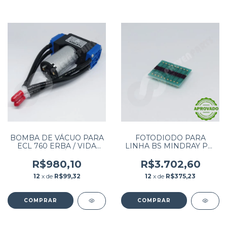
BOMBA DE VÁCUO PARA
FOTODIODO PARA
ECL 760 ERBA / VIDA
LINHA BS MINDRAY PN:
VCA500R ÁGUA /
3101-30-68507
RESÍDUOS
R$980,10
R$3.702,60
12
x de
R$99,32
12
x de
R$375,23