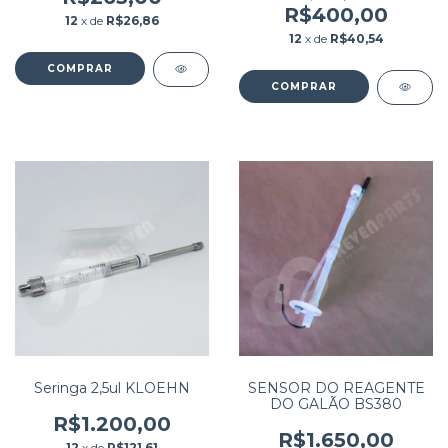
R$400,00
12
x de
R$26,86
12
x de
R$40,54
Seringa 2,5ul KLOEHN
SENSOR DO REAGENTE
DO GALÃO BS380
R$1.200,00
R$1.650,00
12
x de
R$121,61