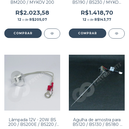
BM200 / MYKOV 200
BS190 / BS230 / MYKOV
LITE / BIOCLIN 2000
R$2.023,58
R$1.418,70
12
x de
R$205,07
12
x de
R$143,77
Lâmpada 12V - 20W BS
Agulha de amostra para
200 / BS200E / BS220 /
BS120 / BS130 / BS180 /