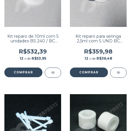
Kit reparo de 10ml com 5
Kit reparo para seringa
unidades BS 240 / BC
2,5ml com 5 UND BC
2800 / BC 5380 / VIDA
2800 / BC 5380 / VIDA
COUNT 860 /
COUNT 860 /
R$532,39
R$359,98
HEMACOUNTER SL /
HEMACOUNTER SL /
12
x de
R$53,95
12
x de
R$36,48
HEMARAY 86
HEMARAY 86