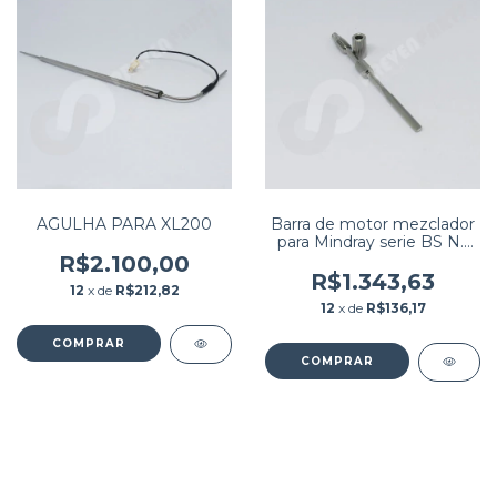
AGULHA PARA XL200
Barra de motor mezclador
para Mindray serie BS N.º
de pieza: BA31-20-41651 /
R$2.100,00
BA30-20-06774
R$1.343,63
12
x de
R$212,82
12
x de
R$136,17