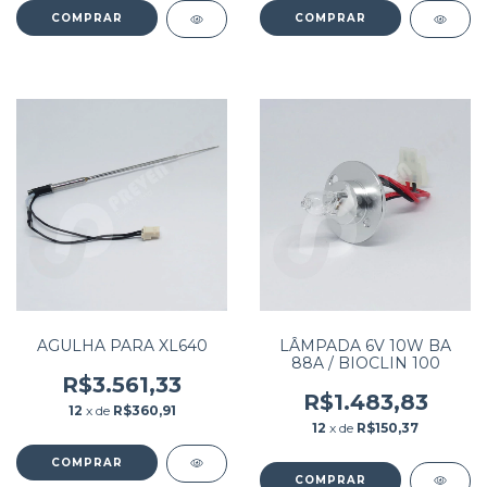
AGULHA PARA XL640
LÂMPADA 6V 10W BA
88A / BIOCLIN 100
R$3.561,33
R$1.483,83
12
x de
R$360,91
12
x de
R$150,37