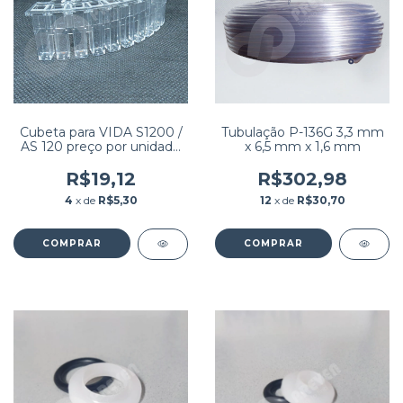
Cubeta para VIDA S1200 /
Tubulação P-136G 3,3 mm
AS 120 preço por unidade
x 6,5 mm x 1,6 mm
(pedido mínimo 100
unidades)
R$19,12
R$302,98
4
x de
R$5,30
12
x de
R$30,70