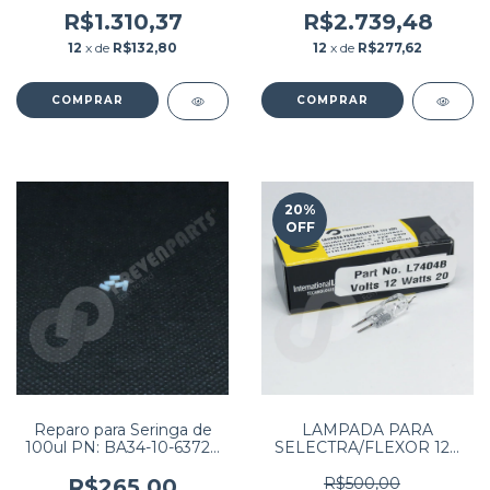
BS240 / BS360E / BS380 /
BS190 / BS200 / BS200E /
BS420 / Audmax 240 /
BS220 / BS220E / BS230 /
R$1.310,37
R$2.739,48
Audmax 360 / BIOCLIN
BS330 / BS330E PN:
12
x de
R$132,80
12
x de
R$277,62
2000 PREMIUM / MYKOV
BA40-30-61525
240
20
%
OFF
Reparo para Seringa de
LAMPADA PARA
100ul PN: BA34-10-63720
SELECTRA/FLEXOR 12V
(PACOTE COM 5
20W
UNIDADES)
R$265,00
R$500,00