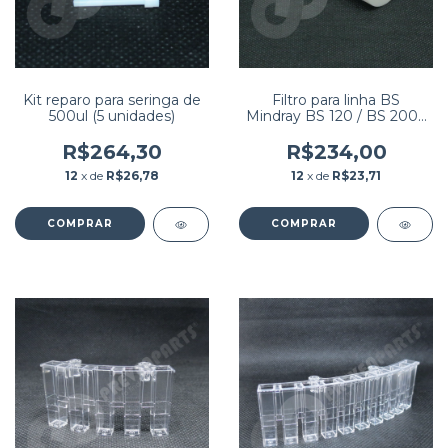
Kit reparo para seringa de
Filtro para linha BS
500ul (5 unidades)
Mindray BS 120 / BS 200 /
BS 300
R$264,30
R$234,00
12
x de
R$26,78
12
x de
R$23,71