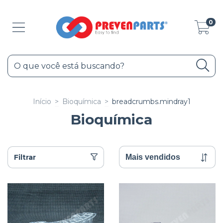
0
Início
>
Bioquímica
>
breadcrumbs.mindray1
Bioquímica
Filtrar