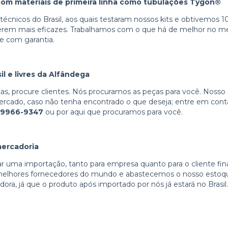
com materiais de primeira linha como tubulações Tygon®
écnicos do Brasil, aos quais testaram nossos kits e obtivemos 
erem mais eficazes. Trabalhamos com o que há de melhor no me
e com garantia.
il e livres da Alfândega
s, procure clientes. Nós procuramos as peças para você. Nosso
ercado, caso não tenha encontrado o que deseja; entre em co
9 9966-9347
ou por
aqui
que procuramos para você.
mercadoria
uma importação, tanto para empresa quanto para o cliente fina
melhores fornecedores do mundo e abastecemos o nosso estoq
dora, já que o produto após importado por nós já estará no Brasil.