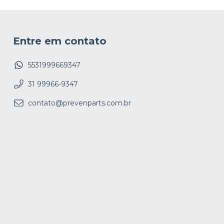
Entre em contato
5531999669347
31 99966-9347
contato@prevenparts.com.br