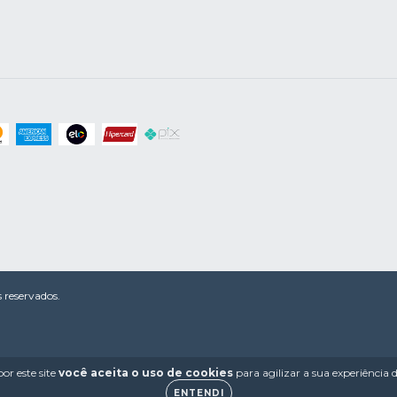
 reservados.
or este site
você aceita o uso de cookies
para agilizar a sua experiência
ENTENDI