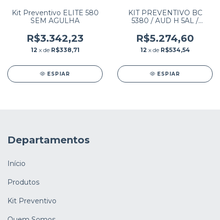
Kit Preventivo ELITE 580
KIT PREVENTIVO BC
SEM AGULHA
5380 / AUD H 5AL /
HEMATOCLIN 5.4 COM
AGULHA
R$3.342,23
R$5.274,60
12
x de
R$338,71
12
x de
R$534,54
ESPIAR
ESPIAR
Departamentos
Início
Produtos
Kit Preventivo
Quem Somos