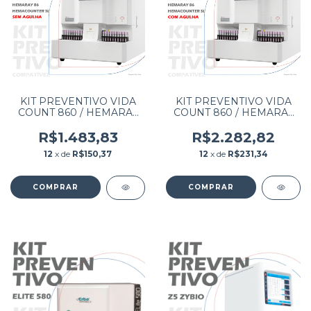
KIT PREVENTIVO VIDA
KIT PREVENTIVO VIDA
COUNT 860 / HEMARAY
COUNT 860 / HEMARAY
86 / HEMACOUNTER SL
86 / HEMACOUNTER SL
SEM AGULHA
COM AGULHA
R$1.483,83
R$2.282,82
12
x de
R$150,37
12
x de
R$231,34