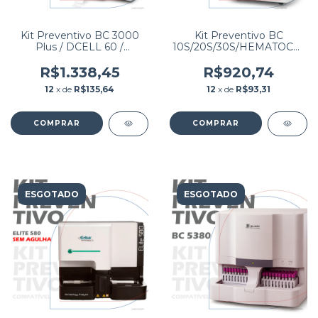
Kit Preventivo BC 3000
Kit Preventivo BC
Plus / DCELL 60 /
10S/20S/30S/HEMATOCLIN
WIENER COUNTER 19
3.7 Mindray
R$1.338,45
R$920,74
12
x de
R$135,64
12
x de
R$93,31
ESGOTADO
ESGOTADO