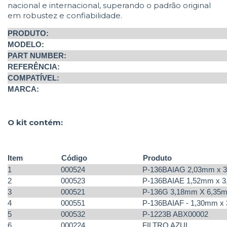
nacional e internacional, superando o padrão original
em robustez e confiabilidade.
PRODUTO:
MODELO:
PART NUMBER:
REFERÊNCIA:
COMPATÍVEL:
MARCA:
O kit contém:
Item
Código
Produto
1
000524
P-136BAIAG 2,03mm x 3
2
000523
P-136BAIAE 1,52mm x 3
3
000521
P-136G 3,18mm X 6,35
4
000551
P-136BAIAF - 1,30mm x
5
000532
P-1223B ABX00002
6
000224
FILTRO AZUL