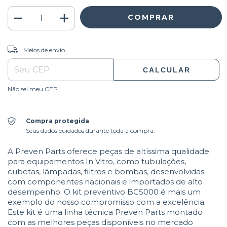
ALTERAR CEP
Entregas para o CEP:
Meios de envio
CALCULAR
Não sei meu CEP
Compra protegida
Seus dados cuidados durante toda a compra.
A Preven Parts oferece peças de altíssima qualidade
para equipamentos In Vitro, como tubulações,
cubetas, lâmpadas, filtros e bombas, desenvolvidas
com componentes nacionais e importados de alto
desempenho. O kit preventivo BC5000 é mais um
exemplo do nosso compromisso com a excelência.
Este kit é uma linha técnica Preven Parts montado
com as melhores peças disponíveis no mercado