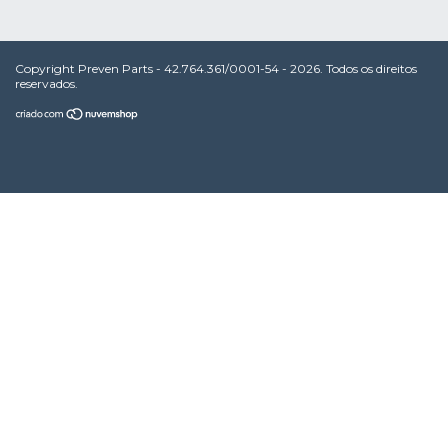
Copyright Preven Parts - 42.764.361/0001-54 - 2026. Todos os direitos
reservados.