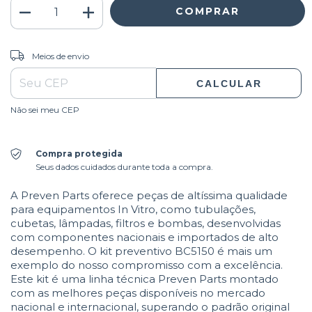
ALTERAR CEP
Entregas para o CEP:
Meios de envio
CALCULAR
Não sei meu CEP
Compra protegida
Seus dados cuidados durante toda a compra.
A Preven Parts oferece peças de altíssima qualidade
para equipamentos In Vitro, como tubulações,
cubetas, lâmpadas, filtros e bombas, desenvolvidas
com componentes nacionais e importados de alto
desempenho. O kit preventivo BC5150 é mais um
exemplo do nosso compromisso com a excelência.
Este kit é uma linha técnica Preven Parts montado
com as melhores peças disponíveis no mercado
nacional e internacional, superando o padrão original