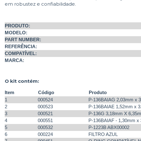
em robustez e confiabilidade.
PRODUTO:
MODELO:
PART NUMBER:
REFERÊNCIA:
COMPATÍVEL:
MARCA:
O kit contém:
Item
Código
Produto
1
000524
P-136BAIAG 2,03mm x 3
2
000523
P-136BAIAE 1,52mm x 3
3
000521
P-136G 3,18mm X 6,35
4
000551
P-136BAIAF - 1,30mm x
5
000532
P-1223B ABX00002
6
000224
FILTRO AZUL