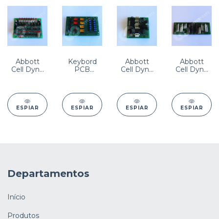
Abbott
Keybord
Abbott
Abbott
Cell Dyn -
PCB
Cell Dyn -
Cell Dyn -
PCB, SDM
Código
PUMP
PCB
(SOLENOID
7265807585
RELAY
ASSY,
DRIVER)
(UL) PN:
PDM
PN:
8960144001
(placa de
8960093001
distribuição
ESPIAR
ESPIAR
ESPIAR
ESPIAR
de
energia)
PN:
8960114001
HEM04-
0006
Departamentos
Início
Produtos