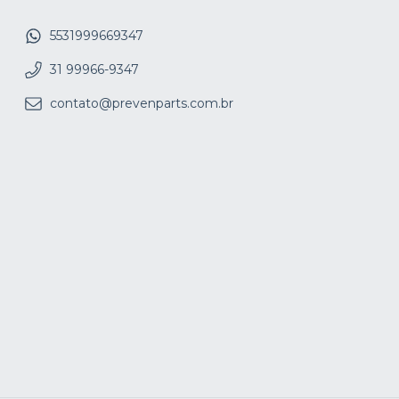
5531999669347
31 99966-9347
contato@prevenparts.com.br