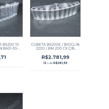
 BS200 10
CUBETA BS200E / BIOCLIN
:BA31-30-
2200 / BM 200 CX C/8
por unidade)
UNDS
NIMO 100
,71
R$2.781,99
DES)
12
x de
R$281,93