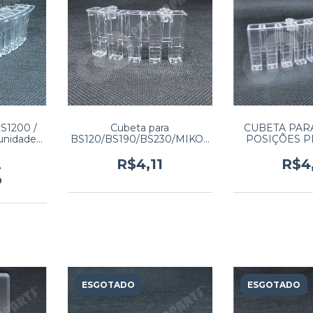
 S1200 /
Cubeta para
CUBETA PARA
unidade
BS120/BS190/BS230/MIKOV
POSIÇÕES PN
o 100
LITE BIOCLIN 2000 (valor
41635 (Preço 
unitário) (PEDIDO MÍNIMO
(PEDIDO MÍ
2
R$4,11
R$4
100 UNIDADES)
UNIDA
0
ESGOTADO
ESGOTADO