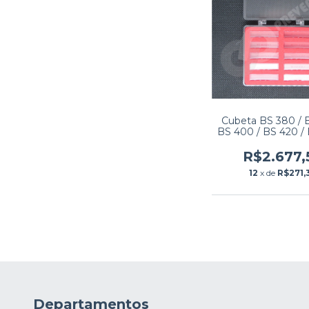
Cubeta BS 380 / 
BS 400 / BS 420 / 
BS 490 / BS 800 / 
BS 880 / BS 89
R$2.677,
PEÇAS POR CAIXA) 
12
x de
R$271,
004015-0
Departamentos