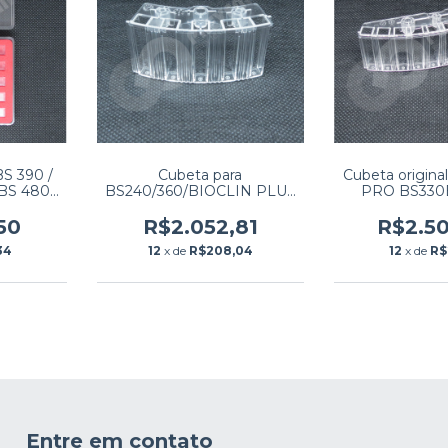
BS 390 /
Cubeta para
Cubeta origina
BS 480 /
BS240/360/BIOCLIN PLUS
PRO BS330
BS 820 /
2000 8Peças por caixa PN:
BS350S BM 
0 (100
115-037544-00
peças por cai
50
R$2.052,81
R$2.5
PN: 115-
04554
34
12
x de
R$208,04
12
x de
R$
0
Entre em contato