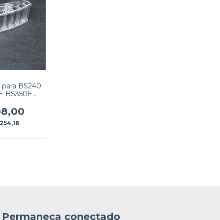
l para BS240
E BS350E
240PRO 8
xa PN: 115-
08,00
6-00
254,16
Permaneça conectado