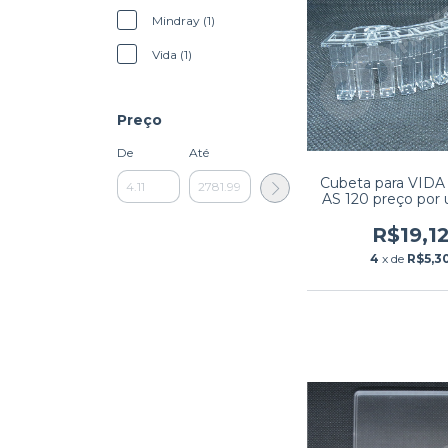
Mindray (1)
Vida (1)
Preço
De
Até
Cubeta para VIDA
AS 120 preço por 
(pedido mínim
unidades)
R$19,1
4
x de
R$5,3