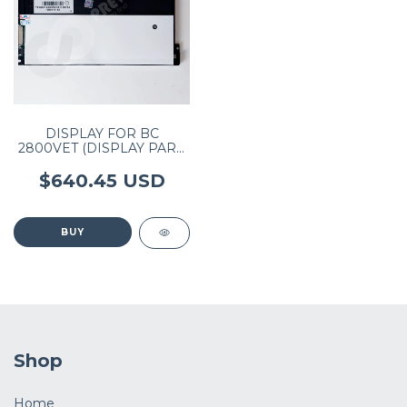
DISPLAY FOR BC
2800VET (DISPLAY PARA
BC 2800VET)
TM084SDHG01
$640.45 USD
Shop
Home