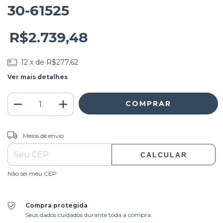
30-61525
R$2.739,48
12
x de
R$277,62
Ver mais detalhes
ALTERAR CEP
Entregas para o CEP:
Meios de envio
CALCULAR
Não sei meu CEP
Compra protegida
Seus dados cuidados durante toda a compra.