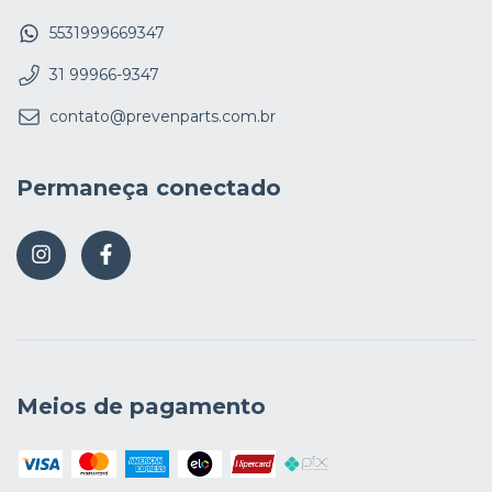
5531999669347
31 99966-9347
contato@prevenparts.com.br
Permaneça conectado
Meios de pagamento