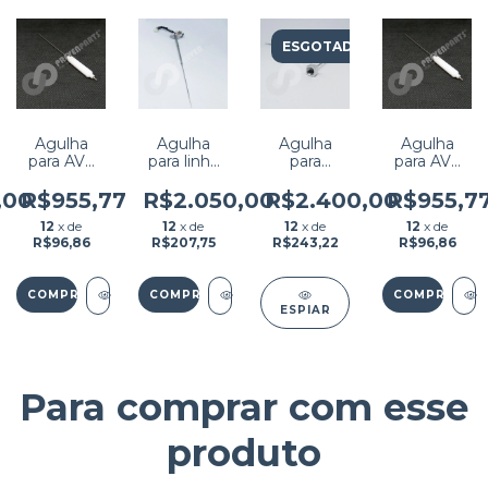
ESGOTADO
Agulha
Agulha
Agulha
Agulha
para AVL
para linha
para
para AVL
9180
BS240 /
ADVIA
9180
MYKOV
1200/1650
,00
R$955,77
R$2.050,00
R$2.400,00
R$955,7
240 /
reagente
12
x de
12
x de
12
x de
12
x de
BS360E /
RPP
R$96,86
R$207,75
R$243,22
R$96,86
BS360S /
BS370E /
BS430 /
BS450 /
ESPIAR
BS460 /
BIOCLIN
2000
PREMIUM
PN: 115-
Para comprar com esse
037085-
00
produto