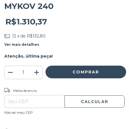
MYKOV 240
R$1.310,37
12
x de
R$132,80
Ver mais detalhes
Atenção, última peça!
ALTERAR CEP
Entregas para o CEP:
Meios de envio
CALCULAR
Não sei meu CEP