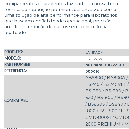
equipamentos equivalentes faz parte da nossa linha
técnica de reposição premium, desenvolvida como
uma solução de alta performance para laboratórios
que buscam confiabilidade operacional, precisão
analítica e redução de custos sem abrir mão da
qualidade.
PRODUTO:
LÂMPADA
MODELO:
12V - 20W
PART NUMBER:
801-BA80-00222-00
REFERÊNCIA:
000016
ABS800 / BA800A /
BS240 / BS240VET / 
BS-380 / BS-390 / B
620 / BS-800 / BS8
COMPATÍVEL:
/ BS830S / BS840 /
1800 / BS-1800PLUS
CMD-800X1 / CMD-8
2000 PREMIUM / M