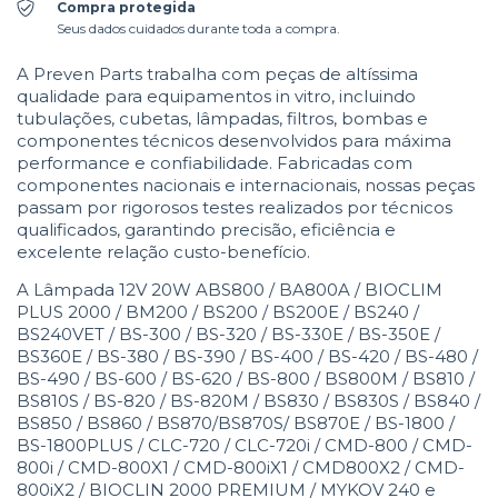
Compra protegida
Seus dados cuidados durante toda a compra.
A Preven Parts trabalha com peças de altíssima
qualidade para equipamentos in vitro, incluindo
tubulações, cubetas, lâmpadas, filtros, bombas e
componentes técnicos desenvolvidos para máxima
performance e confiabilidade. Fabricadas com
componentes nacionais e internacionais, nossas peças
passam por rigorosos testes realizados por técnicos
qualificados, garantindo precisão, eficiência e
excelente relação custo-benefício.
A Lâmpada 12V 20W ABS800 / BA800A / BIOCLIM
PLUS 2000 / BM200 / BS200 / BS200E / BS240 /
BS240VET / BS-300 / BS-320 / BS-330E / BS-350E /
BS360E / BS-380 / BS-390 / BS-400 / BS-420 / BS-480 /
BS-490 / BS-600 / BS-620 / BS-800 / BS800M / BS810 /
BS810S / BS-820 / BS-820M / BS830 / BS830S / BS840 /
BS850 / BS860 / BS870/BS870S/ BS870E / BS-1800 /
BS-1800PLUS / CLC-720 / CLC-720i / CMD-800 / CMD-
800i / CMD-800X1 / CMD-800iX1 / CMD800X2 / CMD-
800iX2 / BIOCLIN 2000 PREMIUM / MYKOV 240 e