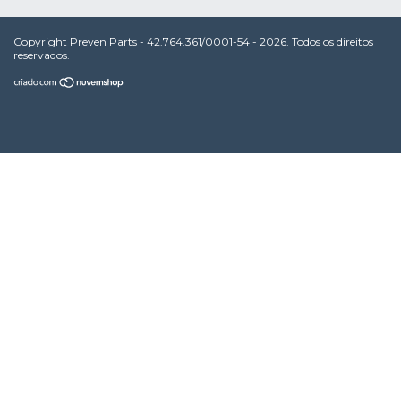
Copyright Preven Parts - 42.764.361/0001-54 - 2026. Todos os direitos
reservados.