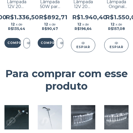
Lâmpada
Lâmpada
Lâmpada
Lâmpada
12V 20W
50W para
12V 20W
Original
para XL
BS200 /
para Urit
12V 20W
200/XL640/XL1000
BS220 /
8021A /
para BS -
00
R$1.336,50
R$892,71
R$1.940,40
R$1.550,
ERBA
BS330 /
8020A /
120
12
x de
12
x de
12
x de
12
x de
BS350 /
8021A /
MINDRAY
R$135,44
R$90,47
R$196,64
R$157,08
BS300 /
8030 /
BS320 /
8026 /
BS380 /
8060 /
BS390 /
8061 /
ESPIAR
ESPIAR
BS400 /
8240 /
BS420 /
8260
CLC720
Para comprar com esse
produto