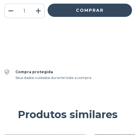
Meios de envio
ALTERAR CEP
Entregas para o CEP:
CALCULAR
Faça login
e use seus dados de entrega
Não sei meu CEP
Compra protegida
Seus dados cuidados durante toda a compra.
Produtos similares