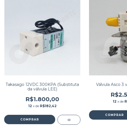
Takasago 12VDC 300KPA (Substituta
Válvula Asco 3 
da válvula LEE)
R$2.5
R$1.800,00
12
x de
R
12
x de
R$182,42