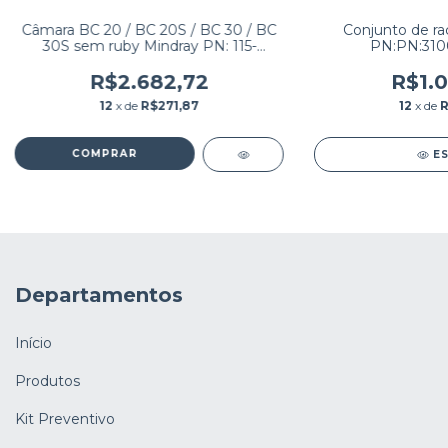
Câmara BC 20 / BC 20S / BC 30 / BC
Conjunto de ra
30S sem ruby Mindray PN: 115-
PN:PN:310
025644-00
R$2.682,72
R$1.0
12
x de
R$271,87
12
x de
R
E
Departamentos
Início
Produtos
Kit Preventivo