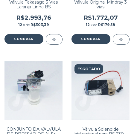
Válvula Takasago 3 Vias
Válvula Original Mindray 3
Laranja Linha BS
vias
R$2.993,76
R$1.772,07
12
x de
R$303,39
12
x de
R$179,58
ESGOTADO
CONJUNTO DA VÁLVULA
Válvula Solenoide