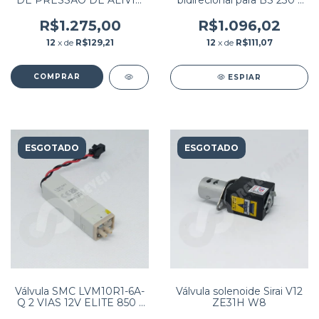
DE PRESSÃO DE ALÍVIO
bidirecional para BS 230 /
BC5380 PN: 801-3101-
BS240 / PN:082-002435-
00029-00 / 3101 30 68611
00
R$1.275,00
R$1.096,02
801 3101 00029 00
12
x de
R$129,21
12
x de
R$111,07
ESPIAR
ESGOTADO
ESGOTADO
Válvula SMC LVM10R1-6A-
Válvula solenoide Sirai V12
Q 2 VIAS 12V ELITE 850 /
ZE31H W8
H360 / H 560