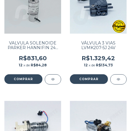
VALVULA SOLENOIDE
VÁLVULA 3 VIAS
PARKER HANNIFIN 24V
LVMK207-5J 24V
P/N:003-0832-900
R$831,60
R$1.329,42
12
x de
R$84,28
12
x de
R$134,73