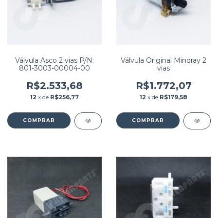
Válvula Asco 2 vias P/N:
Válvula Original Mindray 2
801-3003-00004-00
vias
R$2.533,68
R$1.772,07
12
x de
R$256,77
12
x de
R$179,58