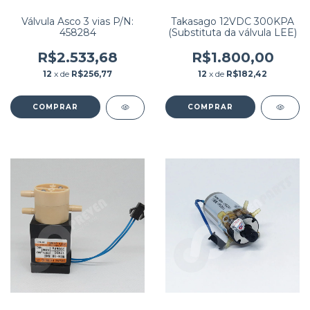
Válvula Asco 3 vias P/N:
Takasago 12VDC 300KPA
458284
(Substituta da válvula LEE)
R$2.533,68
R$1.800,00
12
x de
R$256,77
12
x de
R$182,42