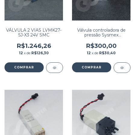
VÁLVULA 2 VIAS LVMK27-
Válvula controladora de
5J-X3 24V SMC
pressão Sysmex
WTKV013-EPDM
(Pressure controlled valve
R$1.246,26
R$300,00
443-9685-1)
12
x de
R$126,30
12
x de
R$30,40