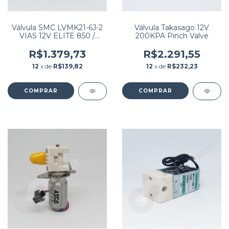
Válvula SMC LVMK21-6J-2
Válvula Takasago 12V
VIAS 12V ELITE 850 /
200KPA Pinch Valve
H360 / H 560 / ZIBYO
R$1.379,73
R$2.291,55
12
x de
R$139,82
12
x de
R$232,23