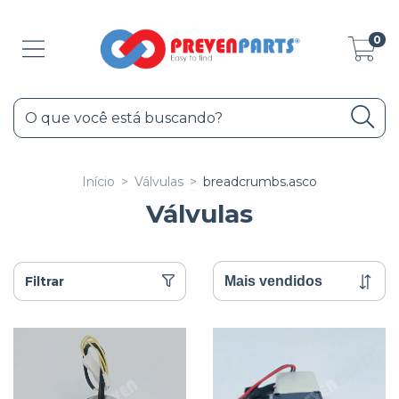
0
Início
>
Válvulas
>
breadcrumbs.asco
Válvulas
Filtrar