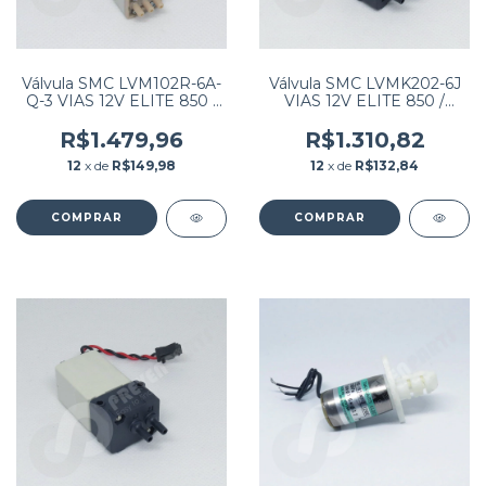
Válvula SMC LVM102R-6A-
Válvula SMC LVMK202-6J
Q-3 VIAS 12V ELITE 850 /
VIAS 12V ELITE 850 /
H360 / H 560
H360 / H 560 /
R$1.479,96
R$1.310,82
12
x de
R$149,98
12
x de
R$132,84