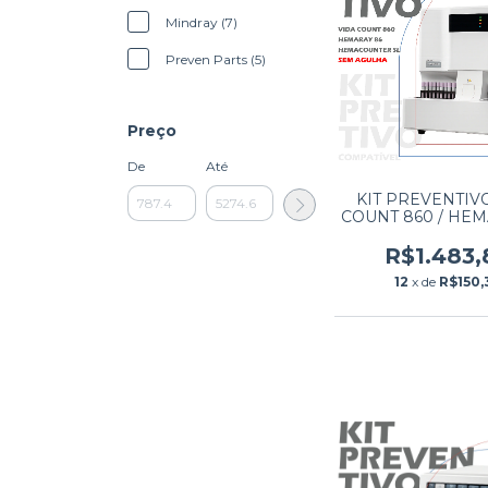
Mindray (7)
Preven Parts (5)
Preço
De
Até
KIT PREVENTIV
COUNT 860 / HEM
/ HEMACOUNTER
AGULHA
R$1.483,
12
x de
R$150,