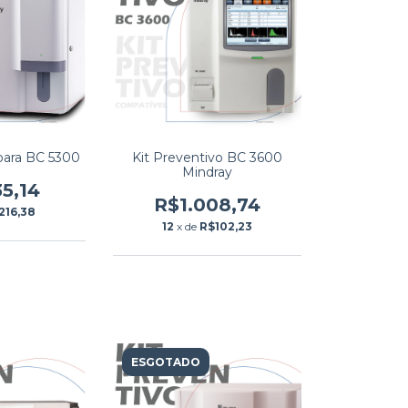
 para BC 5300
Kit Preventivo BC 3600
Mindray
35,14
R$1.008,74
216,38
12
x de
R$102,23
ESGOTADO