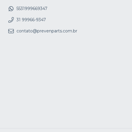
5531999669347
31 99966-9347
contato@prevenparts.com.br