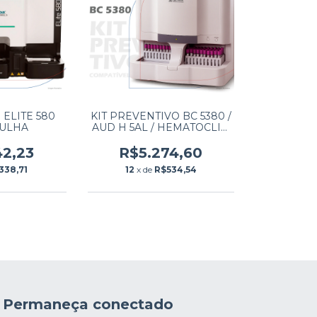
o ELITE 580
KIT PREVENTIVO BC 5380 /
ULHA
AUD H 5AL / HEMATOCLIN
5.4 COM AGULHA
42,23
R$5.274,60
338,71
12
x de
R$534,54
Permaneça conectado