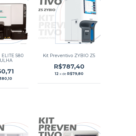
o ELITE 580
Kit Preventivo ZYBIO Z5
GULHA
R$787,40
50,71
12
x de
R$79,80
380,10