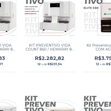
O VIDA
KIT PREVENTIVO VIDA
Kit Preventiv
ARAY 86
COUNT 860 / HEMARAY 86
COM A
 SL SEM
/ HEMACOUNTER SL COM
AGULHA
83
R$2.282,82
R$3.7
37
12
x de
R$231,34
12
x de
R$