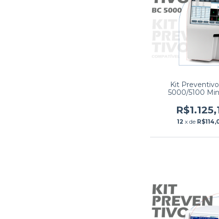
Kit Preventiv
5000/5100 Min
R$1.125,
12
x de
R$114,