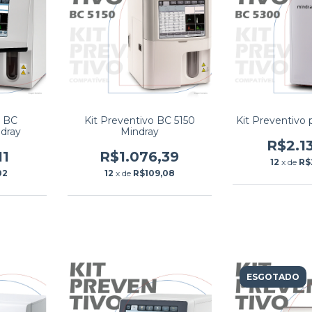
o BC
Kit Preventivo BC 5150
Kit Preventivo
dray
Mindray
R$2.1
11
R$1.076,39
12
x de
R$
02
12
x de
R$109,08
ESGOTADO