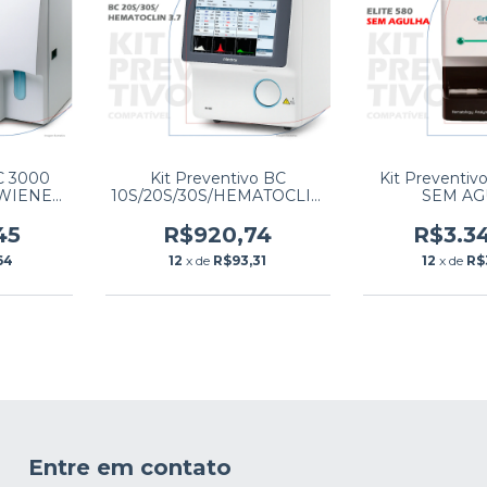
BC 3000
Kit Preventivo BC
Kit Preventiv
/ WIENER
10S/20S/30S/HEMATOCLIN
SEM AG
9
3.7 Mindray
45
R$920,74
R$3.3
64
12
x de
R$93,31
12
x de
R$
Entre em contato