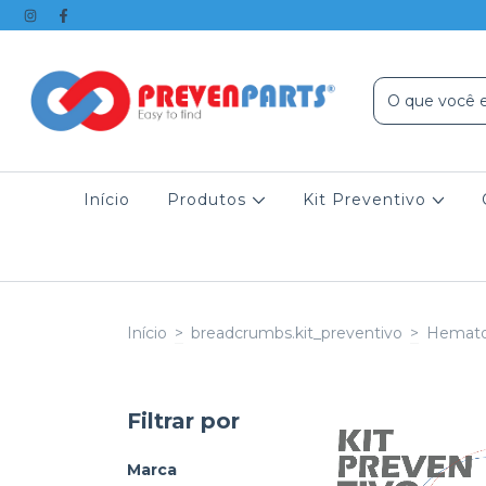
Início
Produtos
Kit Preventivo
Início
>
breadcrumbs.kit_preventivo
>
Hemato
Filtrar por
Marca